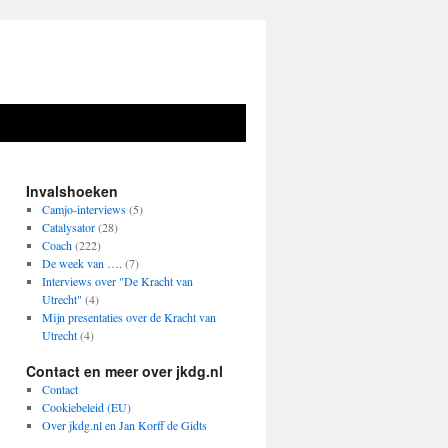
Invalshoeken
Camjo-interviews
(5)
Catalysator
(28)
Coach
(222)
De week van ….
(7)
Interviews over "De Kracht van
Utrecht"
(4)
Mijn presentaties over de Kracht van
Utrecht
(4)
Contact en meer over jkdg.nl
Contact
Cookiebeleid (EU)
Over jkdg.nl en Jan Korff de Gidts