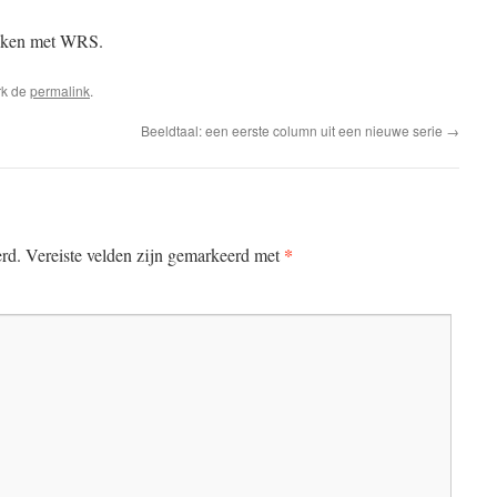
eken met WRS.
rk de
permalink
.
Beeldtaal: een eerste column uit een nieuwe serie
→
*
erd.
Vereiste velden zijn gemarkeerd met