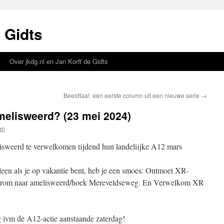
 Gidts
Over jkdg.nl en Jan Korff de Gidts
Beeldtaal: een eerste column uit een nieuwe serie
→
elisweerd? (23 mei 2024)
an
weerd te verwelkomen tijdend hun landeliijke A12 mars
een als je op vakantie bent, heb je een smoes: Ontmoet XR-
aarom naar amelisweerd/hoek Mereveldseweg. En Verwelkom XR
vm de A12-actie aanstaande zaterdag!