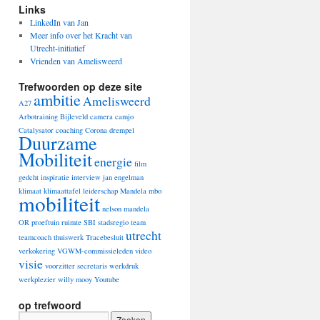
Links
LinkedIn van Jan
Meer info over het Kracht van
Utrecht-initiatief
Vrienden van Amelisweerd
Trefwoorden op deze site
ambitie
Amelisweerd
A27
Arbotraining
Bijleveld
camera
camjo
Catalysator
coaching
Corona
drempel
Duurzame
Mobiliteit
energie
film
gedcht
inspiratie
interview
jan engelman
klimaat
klimaattafel
leiderschap
Mandela
mbo
mobiliteit
nelson mandela
OR
proeftuin
ruimte
SBI
stadsregio
team
utrecht
teamcoach
thuiswerk
Tracebesluit
verkokering
VGWM-commissieleden
video
visie
voorzitter secretaris
werkdruk
werkplezier
willy mooy
Youtube
op trefwoord