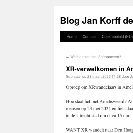
Blog Jan Korff de
Home
Contact
Cookiebeleid (EU)
←
Wat betekent het Antropoceen?
XR-verwelkomen in Am
Geplaatst op
23 maart 2026 11:28
door
J
Oproep om XRwandelaars in Amelis
Hoe staat het met Amelisweerd? All
mensen op 23 mei 2024 en fiets d
in de Utrecht stad om circa 15 uur.
WANT XR wandelt naar Den Haag i