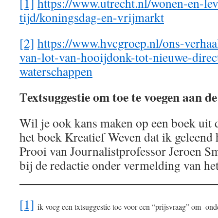
[1]
https://www.utrecht.nl/wonen-en-lev
tijd/koningsdag-en-vrijmarkt
[2]
https://www.hvcgroep.nl/ons-verha
van-lot-van-hooijdonk-tot-nieuwe-dire
waterschappen
extsuggestie om toe te voegen aan 
T
Wil je ook kans maken op een boek uit d
het boek Kreatief Weven dat ik geleend 
Prooi van Journalistprofessor Jeroen S
bij de redactie onder vermelding van he
[1]
ik voeg een txtsuggestie toe voor een “prijsvraag”
om -onde