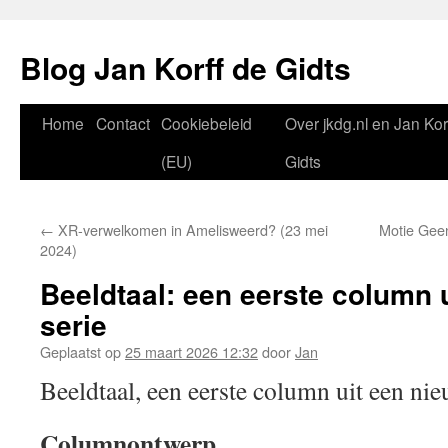
Blog Jan Korff de Gidts
Home
Contact
Cookiebeleid
Over jkdg.nl en Jan Kor
(EU)
Gidts
←
XR-verwelkomen in Amelisweerd? (23 mei
Motie Gee
2024)
Beeldtaal: een eerste column 
serie
Geplaatst op
25 maart 2026 12:32
door
Jan
Beeldtaal, een eerste column uit een nie
Columnontwerp