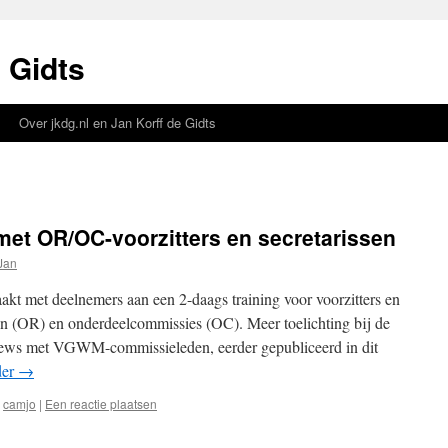
 Gidts
Over jkdg.nl en Jan Korff de Gidts
et OR/OC-voorzitters en secretarissen
Jan
akt met deelnemers aan een 2-daags training voor voorzitters en
n (OR) en onderdeelcommissies (OC). Meer toelichting bij de
views met VGWM-commissieleden, eerder gepubliceerd in dit
der
→
camjo
|
Een reactie plaatsen