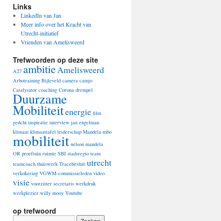
Links
LinkedIn van Jan
Meer info over het Kracht van
Utrecht-initiatief
Vrienden van Amelisweerd
Trefwoorden op deze site
ambitie
Amelisweerd
A27
Arbotraining
Bijleveld
camera
camjo
Catalysator
coaching
Corona
drempel
Duurzame
Mobiliteit
energie
film
gedcht
inspiratie
interview
jan engelman
klimaat
klimaattafel
leiderschap
Mandela
mbo
mobiliteit
nelson mandela
OR
proeftuin
ruimte
SBI
stadsregio
team
utrecht
teamcoach
thuiswerk
Tracebesluit
verkokering
VGWM-commissieleden
video
visie
voorzitter secretaris
werkdruk
werkplezier
willy mooy
Youtube
op trefwoord