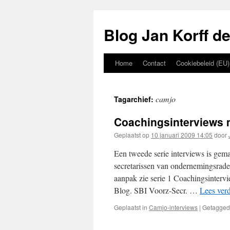
Blog Jan Korff de
Home
Contact
Cookiebeleid (EU)
camjo
Tagarchief:
Coachingsinterviews m
Geplaatst op
10 januari 2009 14:05
door
Een tweede serie interviews is gema
secretarissen van ondernemingsrade
aanpak zie serie 1 Coachingsinter
Blog. SBI Voorz-Secr. …
Lees ver
Geplaatst in
Camjo-interviews
|
Getagged