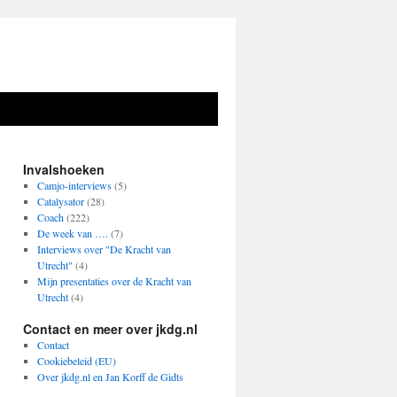
Invalshoeken
Camjo-interviews
(5)
Catalysator
(28)
Coach
(222)
De week van ….
(7)
Interviews over "De Kracht van
Utrecht"
(4)
Mijn presentaties over de Kracht van
Utrecht
(4)
Contact en meer over jkdg.nl
Contact
Cookiebeleid (EU)
Over jkdg.nl en Jan Korff de Gidts