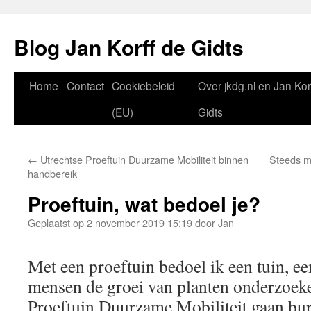
Blog Jan Korff de Gidts
Home
Contact
Cookiebeleid
Over jkdg.nl en Jan Kor
(EU)
Gidts
←
Utrechtse Proeftuin Duurzame Mobiliteit binnen
Steeds m
handbereik
Proeftuin, wat bedoel je?
Geplaatst op
2 november 2019 15:19
door
Jan
Met een proeftuin bedoel ik een tuin, e
mensen de groei van planten onderzoek
Proeftuin Duurzame Mobiliteit gaan bur