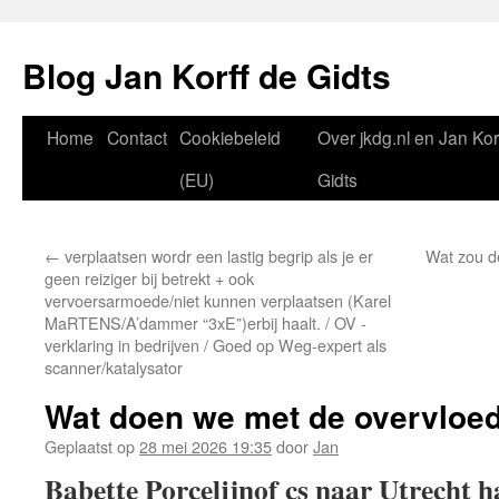
Blog Jan Korff de Gidts
Home
Contact
Cookiebeleid
Over jkdg.nl en Jan Kor
(EU)
Gidts
←
verplaatsen wordr een lastig begrip als je er
Wat zou de
geen reiziger bij betrekt + ook
vervoersarmoede/niet kunnen verplaatsen (Karel
MaRTENS/A’dammer “3xE”)erbij haalt. / OV -
verklaring in bedrijven / Goed op Weg-expert als
scanner/katalysator
Wat doen we met de overvloed
Geplaatst op
28 mei 2026 19:35
door
Jan
Babette Porcelijnof cs naar Utrecht h