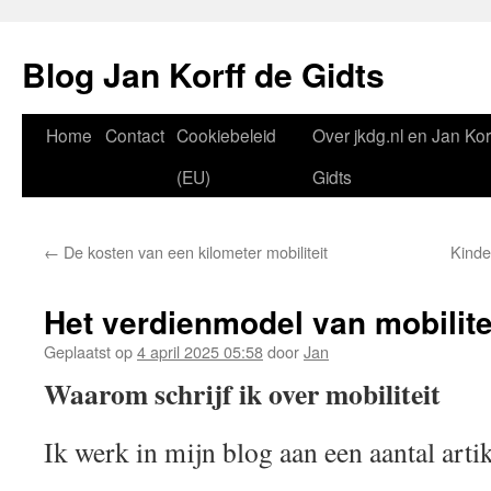
Blog Jan Korff de Gidts
Home
Contact
Cookiebeleid
Over jkdg.nl en Jan Kor
(EU)
Gidts
←
De kosten van een kilometer mobiliteit
Kinde
Het verdienmodel van mobilite
Geplaatst op
4 april 2025 05:58
door
Jan
Waarom schrijf ik over mobiliteit
Ik werk in mijn blog aan een aantal artik